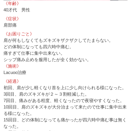
《年齢》
40才代 男性
《症状》
肩部痛
《お困りごと》
肩が何もしなくてもズキズキザクザクしてたまらない。
どの体制になっても四六時中痛む。
痛すぎて仕事に集中出来ない。
シップ痛み止めを服用したが全く効かない。
《施術》
Lacuoo治療
《経過》
初回、肩が少し軽くなり首を上に少し向けられる様になった。
3回目、肩のズキズキが２～３割軽減した。
7回目、痛みがある程度、軽くなったので夜寝やすくなった。
10回目、肩のズキズキが大分治まって来たので仕事に集中出来
る様になった。
15回目、どの体制になっても痛かったが四六時中痛む事は無く
なった。