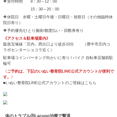
🔶受付時間 8：30～12：00
15：30～20：00
🔶休院日 水曜・土曜日午後・日曜日・祝祭日（その他臨時休
院日有り）
🔶予約優先/ひとり施術/都度払い・回数券有り
《アクセス＆駐車場案内》
阪急宝塚線「庄内」西出口より徒歩10分 （豊中市庄内コ
ラボセンターショコラ近く）
駐車場コインパーキング向かいに有り / バイク 自転車店舗前駐
輪可
《
ご予約は、下記のいぬい整骨院LINE公式アカウントが便利で
す。
》
■いぬい整骨院LINE公式アカウントのご登録はこちら
体のトラブルⓇLacuoo治療で撃退