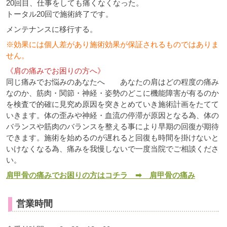
20回目、仕事をしても痛くなくなった。
トータル20回で施術終了です。
メンテナンスに移行する。
※効果には個人差があり施術効果が保証されるものではありま
せん。
《肩の痛みでお困りの方へ》
同じ痛みでお悩みのあなたへ あなたの肩はどの程度の痛み
なのか、筋肉・関節・神経・姿勢のどこに機能障害が有るのか
を検査で的確に見究め原因を突きとめていき施術計画をたてて
いきます。体の歪みや神経・血流の停滞が原因となる為、体の
バランスや筋肉のバランスを整える事により早期の回復が期待
できます。施術を始めるのが遅れると回復も時間を掛けないと
いけなくなる為、痛みを我慢しないで一度当院でご相談くださ
い。
肩甲骨の痛みでお困りの方はコチラ ➡ 肩甲骨の痛み
営業時間