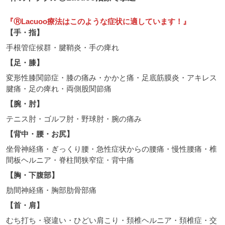
『ⓇLacuoo療法はこのような症状に適しています！』
【手・指】
手根管症候群・腱鞘炎・手の痺れ
【足・膝】
変形性膝関節症・膝の痛み・かかと痛・足底筋膜炎・アキレス
腱痛・足の痺れ・両側股関節痛
【腕・肘】
テニス肘・ゴルフ肘・野球肘・腕の痛み
【背中・腰・お尻】
坐骨神経痛・ぎっくり腰・急性症状からの腰痛・慢性腰痛・椎
間板ヘルニア・脊柱間狭窄症・背中痛
【胸・下腹部】
肋間神経痛・胸部肋骨部痛
【首・肩】
むち打ち・寝違い・ひどい肩こり・頚椎ヘルニア・頚椎症・交