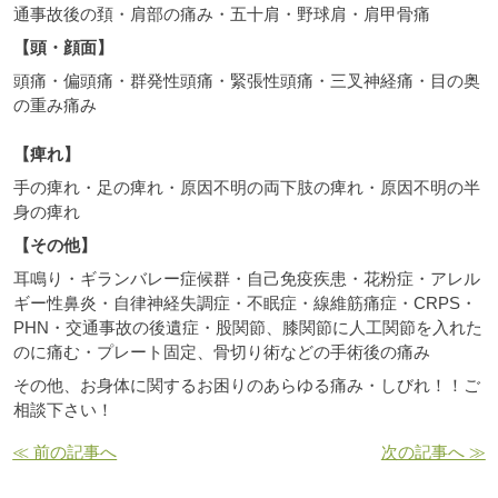
通事故後の頚・肩部の痛み・五十肩・野球肩・肩甲骨痛
【頭・顔面】
頭痛・偏頭痛・群発性頭痛・緊張性頭痛・三叉神経痛・目の奥
の重み痛み
【痺れ】
手の痺れ・足の痺れ・原因不明の両下肢の痺れ・原因不明の半
身の痺れ
【その他】
耳鳴り・ギランバレー症候群・自己免疫疾患・花粉症・アレル
ギー性鼻炎・自律神経失調症・不眠症・線維筋痛症・CRPS・
PHN・交通事故の後遺症・股関節、膝関節に人工関節を入れた
のに痛む・プレート固定、骨切り術などの手術後の痛み
その他、お身体に関するお困りのあらゆる痛み・しびれ！！ご
相談下さい！
≪ 前の記事へ
次の記事へ ≫