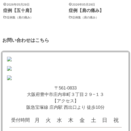
2026年05月29日
2026年05月29日
症例【五十肩】
症例【肩の痛み】
症例集（肩の痛み）
症例集（肩の痛み）
お問い合わせはこちら
〒561-0833
大阪府豊中市庄内幸町３丁目２９−１３
【アクセス】
阪急宝塚線 庄内駅 西出口より 徒歩10分
月
火
水
木
金
土
日
祝
受付時間