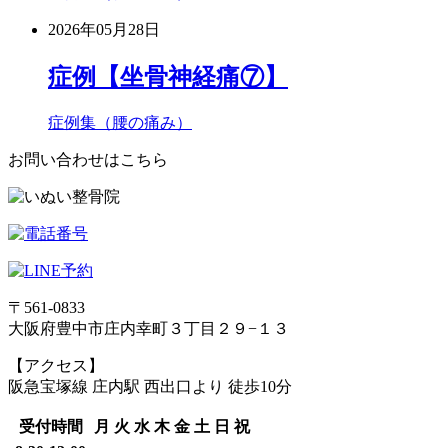
2026年05月28日
症例【坐骨神経痛⑦】
症例集（腰の痛み）
お問い合わせはこちら
〒561-0833
大阪府豊中市庄内幸町３丁目２９−１３
【アクセス】
阪急宝塚線 庄内駅 西出口より 徒歩10分
受付時間
月
火
水
木
金
土
日
祝