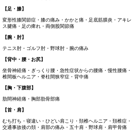
【足・膝】
変形性膝関節症・膝の痛み・かかと痛・足底筋膜炎・アキレ
ス腱痛・足の痺れ・両側股関節痛
【腕・肘】
テニス肘・ゴルフ肘・野球肘・腕の痛み
【背中・腰・お尻】
坐骨神経痛・ぎっくり腰・急性症状からの腰痛・慢性腰痛・
椎間板ヘルニア・脊柱間狭窄症・背中痛
【胸・下腹部】
肋間神経痛・胸部肋骨部痛
【首・肩】
むち打ち・寝違い・ひどい肩こり・頚椎ヘルニア・頚椎症・
交通事故後の頚・肩部の痛み・五十肩・野球肩・肩甲骨痛