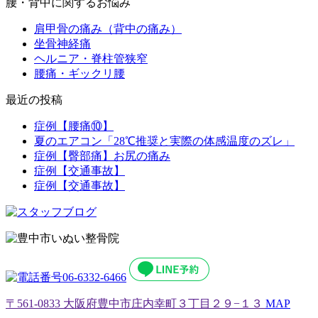
腰・背中に関するお悩み
肩甲骨の痛み（背中の痛み）
坐骨神経痛
ヘルニア・脊柱管狭窄
腰痛・ギックリ腰
最近の投稿
症例【腰痛⑩】
夏のエアコン「28℃推奨と実際の体感温度のズレ」
症例【臀部痛】お尻の痛み
症例【交通事故】
症例【交通事故】
〒561-0833 大阪府豊中市庄内幸町３丁目２９−１３
MAP