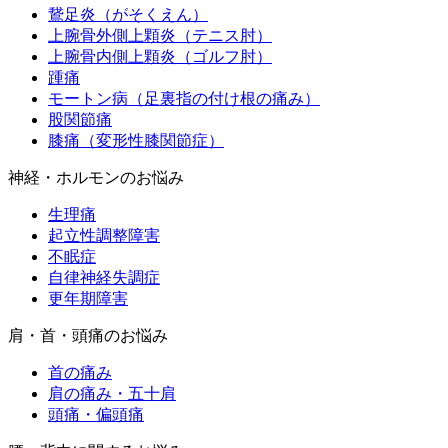
鵞足炎（がそくえん）
上腕骨外側上顆炎（テニス肘）
上腕骨内側上顆炎（ゴルフ肘）
踵痛
モートン病（足裏指の付け根の痛み）
股関節痛
膝痛（変形性膝関節症）
神経・ホルモンのお悩み
生理痛
起立性調整障害
不眠症
自律神経失調症
更年期障害
肩・首・頭痛のお悩み
首の痛み
肩の痛み・五十肩
頭痛・偏頭痛