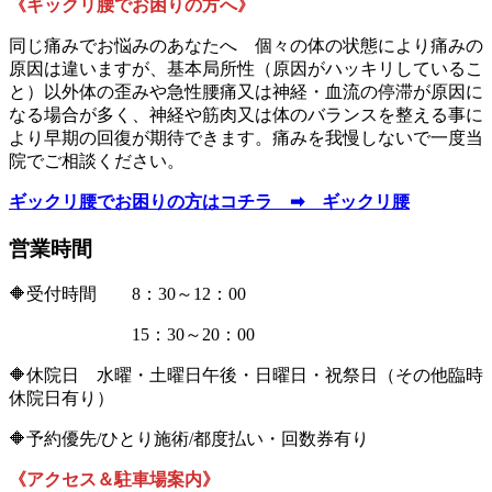
《ギックリ腰でお困りの方へ》
同じ痛みでお悩みのあなたへ 個々の体の状態により痛みの
原因は違いますが、基本局所性（原因がハッキリしているこ
と）以外体の歪みや急性腰痛又は神経・血流の停滞が原因に
なる場合が多く、神経や筋肉又は体のバランスを整える事に
より早期の回復が期待できます。痛みを我慢しないで一度当
院でご相談ください。
ギックリ腰でお困りの方はコチラ ➡ ギックリ腰
営業時間
🔶受付時間 8：30～12：00
15：30～20：00
🔶休院日 水曜・土曜日午後・日曜日・祝祭日（その他臨時
休院日有り）
🔶予約優先/ひとり施術/都度払い・回数券有り
《アクセス＆駐車場案内》