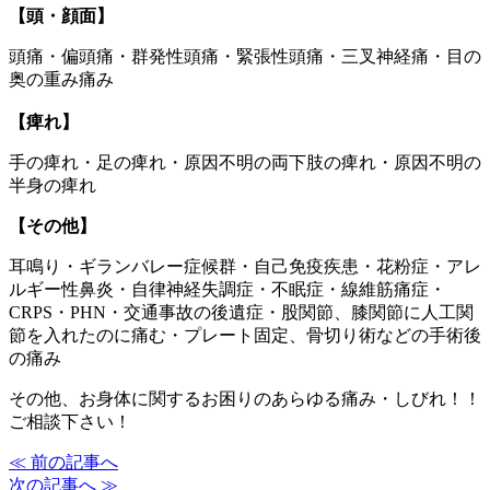
【頭・顔面】
頭痛・偏頭痛・群発性頭痛・緊張性頭痛・三叉神経痛・目の
奥の重み痛み
【痺れ】
手の痺れ・足の痺れ・原因不明の両下肢の痺れ・原因不明の
半身の痺れ
【その他】
耳鳴り・ギランバレー症候群・自己免疫疾患・花粉症・アレ
ルギー性鼻炎・自律神経失調症・不眠症・線維筋痛症・
CRPS・PHN・交通事故の後遺症・股関節、膝関節に人工関
節を入れたのに痛む・プレート固定、骨切り術などの手術後
の痛み
その他、お身体に関するお困りのあらゆる痛み・しびれ！！
ご相談下さい！
≪ 前の記事へ
次の記事へ ≫