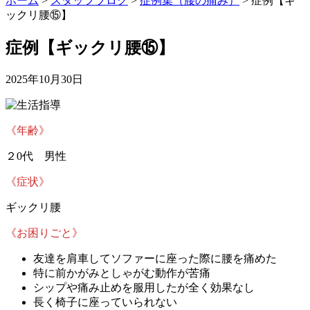
ホーム
>
スタッフブログ
>
症例集（腰の痛み）
>
症例【ギ
ックリ腰⑮】
症例【ギックリ腰⑮】
2025年10月30日
《年齢》
２0代 男性
《症状》
ギックリ腰
《お困りごと》
友達を肩車してソファーに座った際に腰を痛めた
特に前かがみとしゃがむ動作が苦痛
シップや痛み止めを服用したが全く効果なし
長く椅子に座っていられない