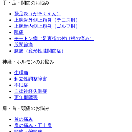
手・足・関節のお悩み
鵞足炎（がそくえん）
上腕骨外側上顆炎（テニス肘）
上腕骨内側上顆炎（ゴルフ肘）
踵痛
モートン病（足裏指の付け根の痛み）
股関節痛
膝痛（変形性膝関節症）
神経・ホルモンのお悩み
生理痛
起立性調整障害
不眠症
自律神経失調症
更年期障害
肩・首・頭痛のお悩み
首の痛み
肩の痛み・五十肩
頭痛・偏頭痛