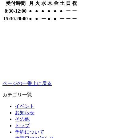
受付時間
月
火
水
木
金
土
日
祝
8:30-12:00
●
●
●
●
●
●
ー
ー
15:30-20:00
●
●
ー
●
●
ー
ー
ー
ページの一番上に戻る
カテゴリ一覧
イベント
お知らせ
その他
トップ
予約について